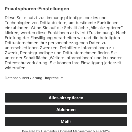
»MG ist IN« – Marktplatz der Macher
»Deutschland feiert in Neuwerk« – Rheinische
Post, 25.11.2016
Rollbahn als Teststrecke
Suchen
Cookie-Banner
Einstellungen
Copyright © 2025, 2026 noi! Events GmbH. Alle Rechte
vorbehalten.
Impressum
.
Datenschutz
.