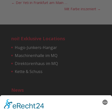
←
Der Yeti in Frankfurt am Main …
Mit Farbe inszeniert
→
noi! Exklusive Locations
Hugo-Junkers-Hangar
Maschinenhalle im MQ
Direktorenhaus im MQ
Kette & Schuss
News
Bereit für einen noi!-Start?
10 Jahre noi!