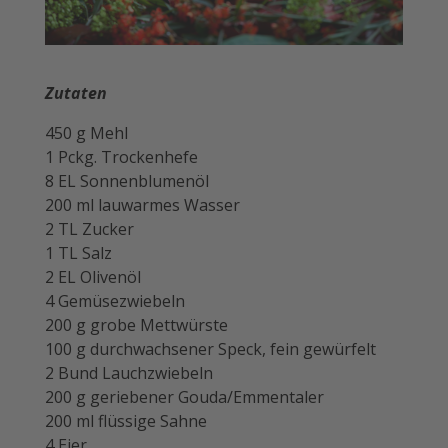
Zutaten
450 g Mehl
1 Pckg. Trockenhefe
8 EL Sonnenblumenöl
200 ml lauwarmes Wasser
2 TL Zucker
1 TL Salz
2 EL Olivenöl
4 Gemüsezwiebeln
200 g grobe Mettwürste
100 g durchwachsener Speck, fein gewürfelt
2 Bund Lauchzwiebeln
200 g geriebener Gouda/Emmentaler
200 ml flüssige Sahne
4 Eier