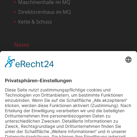
Maschinenhalle im MQ
Direktorenhaus im MQ
Kette & Schuss
News
Bereit für einen noi!-Start?
10 Jahre noi!
»MG ist IN« – Marktplatz der Macher
»Deutschland feiert in Neuwerk« – Rheinische
Post, 25.11.2016
Rollbahn als Teststrecke
Suchen
Cookie-Banner
Einstellungen