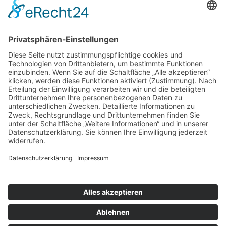
10 Jahre noi!
»MG ist IN« – Marktplatz der Macher
»Deutschland feiert in Neuwerk« – Rheinische
Post, 25.11.2016
Rollbahn als Teststrecke
Suchen
Cookie-Banner
Einstellungen