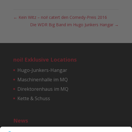
←
Kein Witz – noi! catert den Comedy-Preis 2016
Die WDR Big Band im Hugo Junkers Hangar
→
noi! Exklusive Locations
Hugo-Junkers-Hangar
Maschinenhalle im MQ
Direktorenhaus im MQ
Kette & Schuss
News
Bereit für einen noi!-Start?