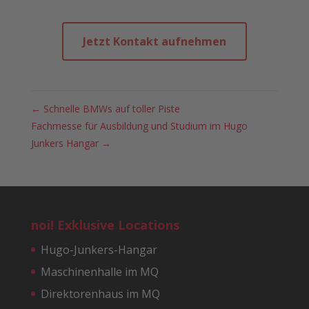
Jetzt Kontakt aufnehmen
←
Schnelle BMWs auf toller Piste
Fachmesse für Ausbildung und Studium im Hugo
Junkers Hangar
→
noi! Exklusive Locations
Hugo-Junkers-Hangar
Maschinenhalle im MQ
Direktorenhaus im MQ