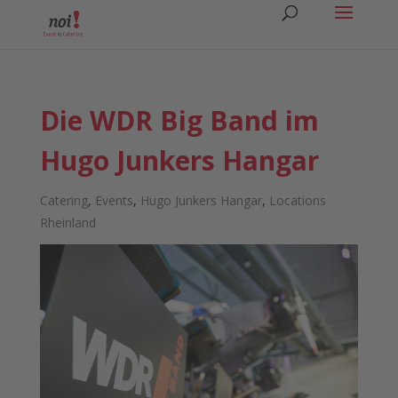
Die WDR Big Band im
Hugo Junkers Hangar
Catering
,
Events
,
Hugo Junkers Hangar
,
Locations
Rheinland