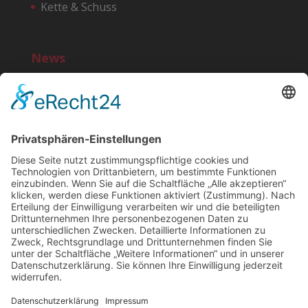
Kette & Schuss
News
Bereit für einen noi!-Start?
10 Jahre noi!
»MG ist IN« – Marktplatz der Macher
»Deutschland feiert in Neuwerk« – Rheinische
Post, 25.11.2016
Rollbahn als Teststrecke
Suchen
Cookie-Banner
Einstellungen