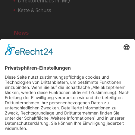
Direktorenhaus im MQ
Kette & Schuss
News
Bereit für einen noi!-Start?
10 Jahre noi!
»MG ist IN« – Marktplatz der Macher
»Deutschland feiert in Neuwerk« – Rheinische
Post, 25.11.2016
Rollbahn als Teststrecke
Suchen
Cookie-Banner
Einstellungen