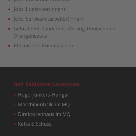
Jobs: Logistiker(innen)
Jobs: Servicemitarbeiter(innen)
Gebratener Zander mit ­Wirsing-Roulade und
Orangensauce
Rheinischer Flammkuchen
noi! Exklusive Locations
Hugo-Junkers-Hangar
Maschinenhalle im MQ
Direktorenhaus im MQ
Kette & Schuss