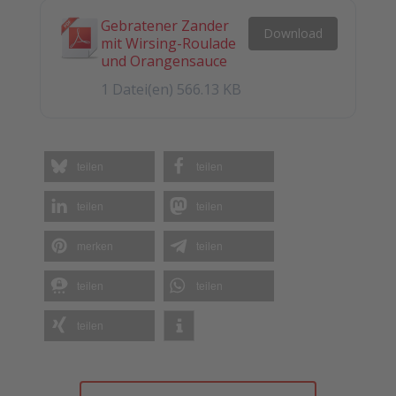
Gebratener Zander
Download
mit ­Wirsing-Roulade
und Orangensauce
1 Datei(en)
566.13 KB
teilen
teilen
teilen
teilen
merken
teilen
teilen
teilen
teilen