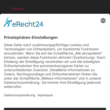
News
Bereit für einen noi!-Start?
10 Jahre noi!
»MG ist IN« – Marktplatz der Macher
»Deutschland feiert in Neuwerk« – Rheinische
Post, 25.11.2016
Rollbahn als Teststrecke
Suchen
Cookie-Banner
Einstellungen