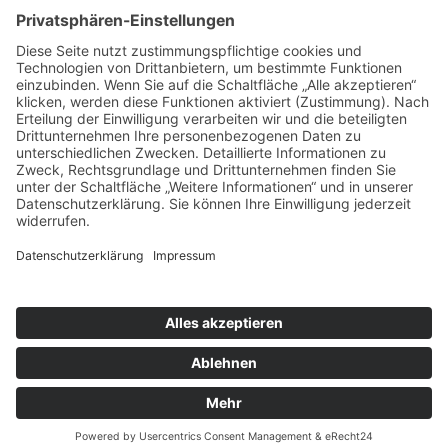
»Deutschland feiert in Neuwerk« – Rheinische
Post, 25.11.2016
Rollbahn als Teststrecke
Suchen
Cookie-Banner
Einstellungen
Copyright © 2025, 2026 noi! Events GmbH. Alle Rechte
vorbehalten.
Impressum
.
Datenschutz
.