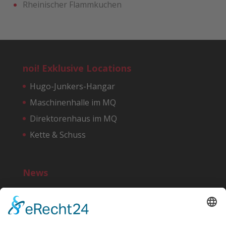
Rheinischer Flammkuchen
noi! Exklusive Locations
Hugo-Junkers-Hangar
Maschinenhalle im MQ
Direktorenhaus im MQ
Kette & Schuss
News
Bereit für einen noi!-Start?
10 Jahre noi!
»MG ist IN« – Marktplatz der Macher